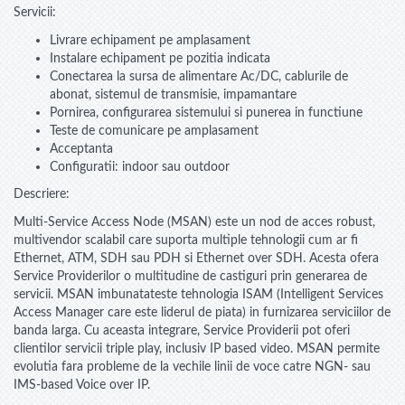
Servicii:
Livrare echipament pe amplasament
Instalare echipament pe pozitia indicata
Conectarea la sursa de alimentare Ac/DC, cablurile de
abonat, sistemul de transmisie, impamantare
Pornirea, configurarea sistemului si punerea in functiune
Teste de comunicare pe amplasament
Acceptanta
Configuratii: indoor sau outdoor
Descriere:
Multi-Service Access Node (MSAN) este un nod de acces robust,
multivendor scalabil care suporta multiple tehnologii cum ar fi
Ethernet, ATM, SDH sau PDH si Ethernet over SDH. Acesta ofera
Service Providerilor o multitudine de castiguri prin generarea de
servicii. MSAN imbunatateste tehnologia ISAM (Intelligent Services
Access Manager care este liderul de piata) in furnizarea serviciilor de
banda larga. Cu aceasta integrare, Service Providerii pot oferi
clientilor servicii triple play, inclusiv IP based video. MSAN permite
evolutia fara probleme de la vechile linii de voce catre NGN- sau
IMS-based Voice over IP.