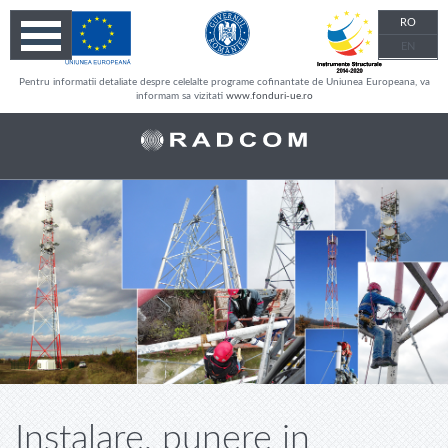
RO
EN
Pentru informatii detaliate despre celelalte programe cofinantate de Uniunea Europeana, va
informam sa vizitati
www.fonduri-ue.ro
Instalare, punere in