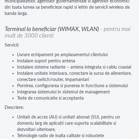
municipalitatilor, agentiilor guvernamentale si agentilor economici
din toata lumea sa beneficieze rapid si ieftin de servicii wireless de
banda larga.
Terminal la beneficiar (WIMAX, WLAN)
- pentru mai
mult de 3000 clienti
Servicii:
Livrare echipament pe amplasamentul clientului
Instalare suport pentru antena
Instalare sisteme radiante – antena integrata si cablu coaxial
Instalare unitate interioara, conectare la sursa de alimentare,
conectare switch/router, impamantari
Pornirea, configurarea si punerea in functiune a sistemului
Integrarea sistemului in sistemul de management
Teste de comunicatie si acceptanta
Descriere:
Unitati de acces (AU) si unitati abonat (SU), pentru un
domeniu larg de aplicatii care suporta scalabilitate si
dezvoltari ulterioare.
Tehnologie radio de inalta calitate si robustete