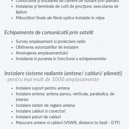
Construirea şi instalarea de camere de vizitare prin pamant
Instalarea şi terminale de cutii de joncţiune, executarea de
lipituri
Măsurători finale ale fibrei optice instalate in reţea
Echipamente de comunicatii prin satelit
Survey amplasament si proiectare radio
Obtinerea autorizatiilor de instalare
Amenajarea amplasamentului
Instalarea si punerea in functiune a echipamentelor
Instalare sisteme radiante (antene/ cabluri/ piloneti)
- pentru mai mult de 1000 amplasamente
Instalare suport pentru antena
Instalare antena: antena panou, verticala, parabolica, de
interior
Instalare sistem de reglare antena
Instalare cabluri si conectori
Instalare paturi de cabluri
Masurare antene si cabluri (VSWR, distance to fault - DTF)